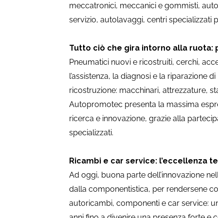
meccatronici, meccanici e gommisti, autoff
servizio, autolavaggi, centri specializzati p
Tutto ciò che gira intorno alla ruota
Pneumatici nuovi e ricostruiti, cerchi, acce
l’assistenza, la diagnosi e la riparazione 
ricostruzione: macchinari, attrezzature, s
Autopromotec presenta la massima espressi
ricerca e innovazione, grazie alla partecip
specializzati.
Ricambi e car service: l’eccellenza t
Ad oggi, buona parte dell’innovazione nell
dalla componentistica, per rendersene conto
autoricambi, componenti e car service: u
anni fino a divenire una presenza forte e