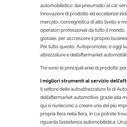
automobilistico: dai pneumatici al car servi
Innovazioni di prodotto ed eccellenze indu
mercato, convegnistica di alto livello e 
operatori professionali da tutto il mondo, 
globale, per accrescere il proprio business
Per tutto questo, Autopromotec è oggi la p
attrezzature e dell’aftermarket automobilis
Tre sono le principali aree di prodotto p
I migliori strumenti al servizio dell’af
Il settore delle autoattrezzature fa di Aut
dell’aftermarket automotive, grazie alla 
qui si riuniscono a creare uno dei più impo
propria fiera nella fiera, in cui potrete tr
riguarda l’assistenza automobilistica. Un p