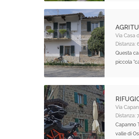
AGRITU
Via Casa d
Distanza: 
Questa cas
piccola "c
RIFUGI
Via Capan
Distanza: 
Capanno Ta
valle di O