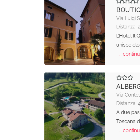
BOUTIQ
Via Luigi 
Distanza: 
L’Hotel Il
unisce ele
... continu
ALBERG
Via Contes
Distanza: 
A due pass
Toscana do
... continu