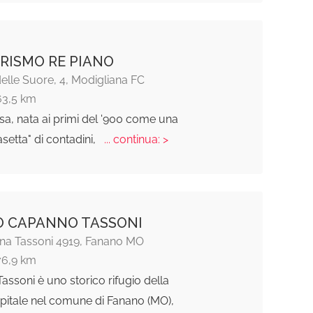
RISMO RE PIANO
elle Suore, 4, Modigliana FC
63,5 km
a, nata ai primi del '900 come una
asetta" di contadini,
... continua: >
O CAPANNO TASSONI
na Tassoni 4919, Fanano MO
76,9 km
ssoni è uno storico rifugio della
spitale nel comune di Fanano (MO),