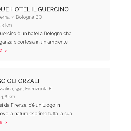
UE HOTEL IL GUERCINO
Serra, 7, Bologna BO
2,3 km
 Guercino è un hotel a Bologna che
ganza e cortesia in un ambiente
a: >
O GLI ORZALI
salina, 991, Firenzuola FI
44,6 km
i da Firenze, c'é un luogo in
ve la natura esprime tutta la sua
a: >