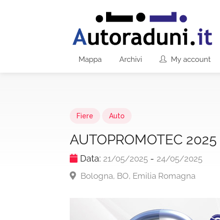
Mappa
Archivi
My account
Fiere
Auto
AUTOPROMOTEC 2025
Data:
-
21/05/2025
24/05/2025
Bologna, BO, Emilia Romagna