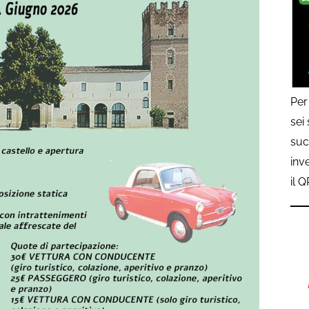
Per
sei
suc
inv
il 