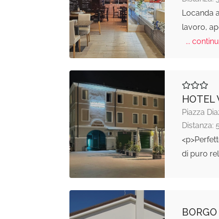
Locanda al
lavoro, ape
... continu
HOTEL
Piazza Dia
Distanza: 
<p>Perfett
di puro re
BORGO