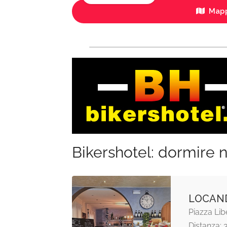
Mapp
Bikershotel: dormire n
LOCAND
Piazza Lib
Distanza: 