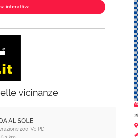
a interattiva
elle vicinanze
2
A AL SOLE
erazione 200, Vò PD
36,2 km