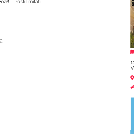
026 – Posti limitati
0€
1
V