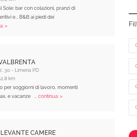
 Sole: bar con colazioni, pranzi di
ritivi e... B&B ai piedi dei
Fil
a: >
 VALBRENTA
z, 30 - Limena PD
52,8 km
o per soggiorni di lavoro, momenti
lax, e vacanze
... continua: >
 LEVANTE CAMERE