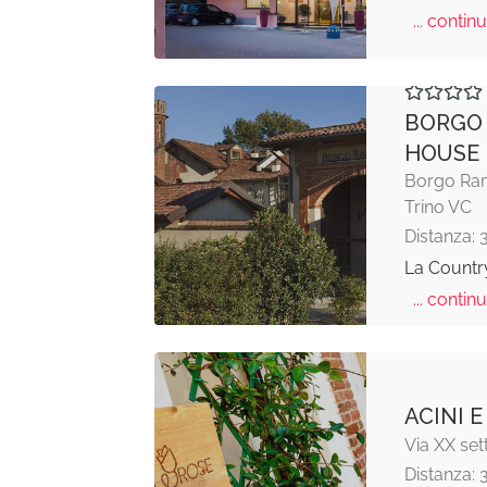
... continu
BORGO
HOUSE
Borgo Ram
Trino VC
Distanza: 
La Country
... continu
ACINI E
Via XX se
Distanza: 