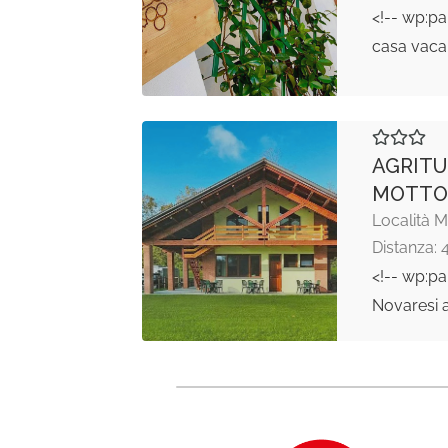
<!-- wp:p
casa vaca
AGRITU
MOTTO
Località 
Distanza: 
<!-- wp:pa
Novaresi a