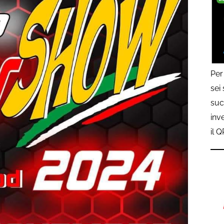
Per
sei
suc
inv
il 