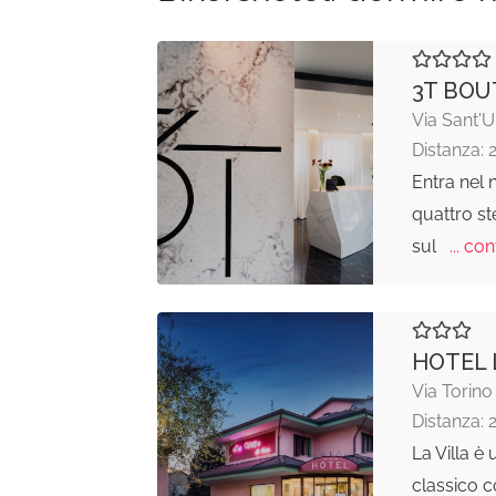
3T BOU
Via Sant'U
Distanza: 
Entra nel 
quattro ste
sul
... con
HOTEL 
Via Torino
Distanza: 
La Villa è 
classico 