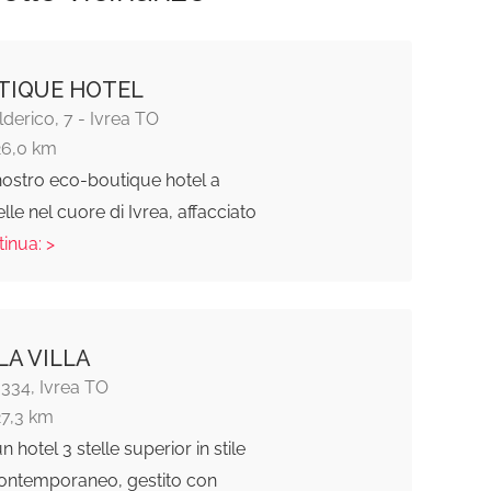
TIQUE HOTEL
lderico, 7 - Ivrea TO
26,0 km
nostro eco-boutique hotel a
lle nel cuore di Ivrea, affacciato
tinua: >
LA VILLA
 334, Ivrea TO
27,3 km
un hotel 3 stelle superior in stile
contemporaneo, gestito con