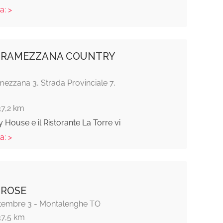
a: >
 RAMEZZANA COUNTRY
ezzana 3, Strada Provinciale 7,
37,2 km
 House e il Ristorante La Torre vi
a: >
 ROSE
ttembre 3 - Montalenghe TO
37,5 km