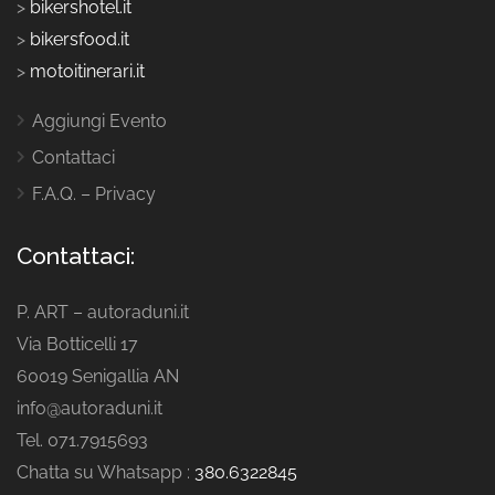
>
bikershotel.it
>
bikersfood.it
>
motoitinerari.it
Aggiungi Evento
Contattaci
F.A.Q. – Privacy
Contattaci:
P. ART – autoraduni.it
Via Botticelli 17
60019 Senigallia AN
info@autoraduni.it
Tel. 071.7915693
Chatta su Whatsapp :
380.6322845