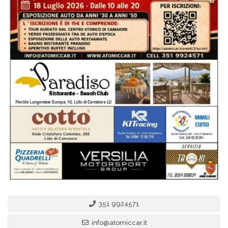
351 9924571
info@atomiccar.it