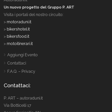
Un nuovo progetto del Gruppo P. ART
Visita i portali del nostro circuito:
>
motoraduni.it
>
bikershotel.it
>
bikersfood.it
>
motoitinerari.it
Aggiungi Evento
Contattaci
F.A.Q. – Privacy
Contattaci:
P. ART – autoraduni.it
Via Botticelli 17