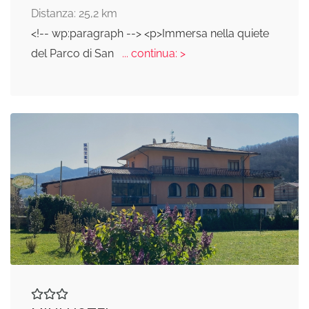
Distanza: 25,2 km
<!-- wp:paragraph --> <p>Immersa nella quiete
del Parco di San
... continua: >