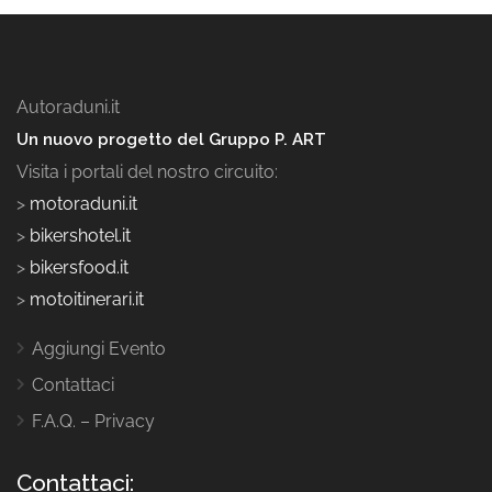
Autoraduni.it
Un nuovo progetto del Gruppo P. ART
Visita i portali del nostro circuito:
>
motoraduni.it
>
bikershotel.it
>
bikersfood.it
>
motoitinerari.it
Aggiungi Evento
Contattaci
F.A.Q. – Privacy
Contattaci: