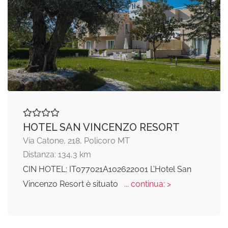
HOTEL SAN VINCENZO RESORT
Via Catone, 218, Policoro MT
Distanza: 134,3 km
CIN HOTEL: IT077021A102622001 L’Hotel San
Vincenzo Resort è situato
... continua: >