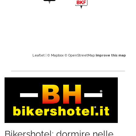
Leaflet
| ©
Mapbox
©
OpenStreetMap
Improve this map
Bikershotel: dormire nelle