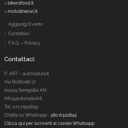
>
bikersfood.it
>
motoitinerari.it
Aggiungi Evento
Contattaci
F.A.Q. – Privacy
Contattaci:
P. ART – autoraduni.it
Via Botticelli 17
60019 Senigallia AN
info@autoraduni.it
Tel. 071.7915693
Chatta su Whatsapp :
380.6322845
Clicca qui per iscriverti al canale Whatsapp