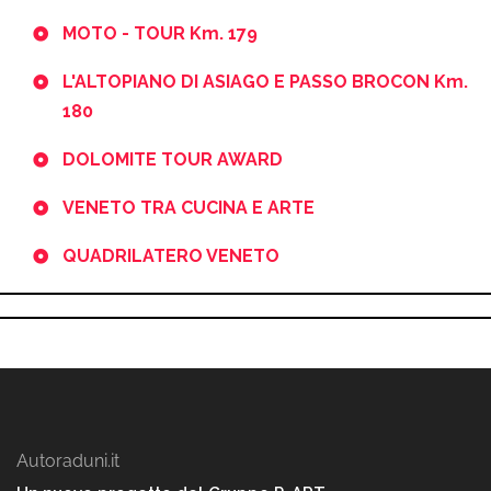
MOTO - TOUR Km. 179
L'ALTOPIANO DI ASIAGO E PASSO BROCON Km.
180
DOLOMITE TOUR AWARD
VENETO TRA CUCINA E ARTE
QUADRILATERO VENETO
Autoraduni.it