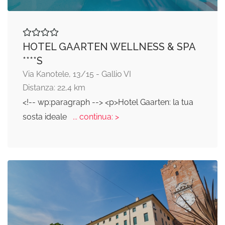
HOTEL GAARTEN WELLNESS & SPA
****S
Via Kanotele, 13/15 - Gallio VI
Distanza: 22,4 km
<!-- wp:paragraph --> <p>Hotel Gaarten: la tua
sosta ideale
... continua: >