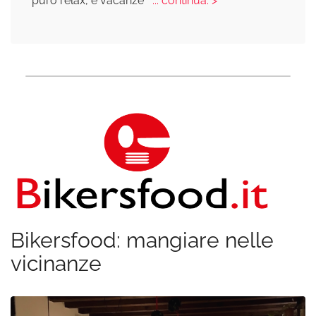
puro relax, e vacanze
... continua: >
Bikersfood: mangiare nelle
vicinanze