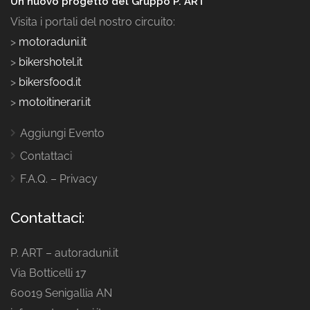
Un nuovo progetto del Gruppo P. ART
Visita i portali del nostro circuito:
>
motoraduni.it
>
bikershotel.it
>
bikersfood.it
>
motoitinerari.it
Aggiungi Evento
Contattaci
F.A.Q. – Privacy
Contattaci:
P. ART – autoraduni.it
Via Botticelli 17
60019 Senigallia AN