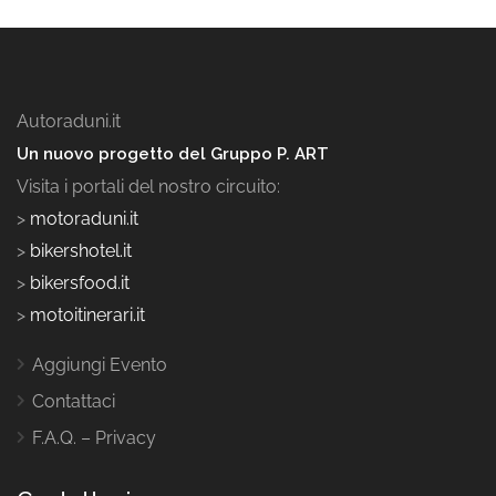
Autoraduni.it
Un nuovo progetto del Gruppo P. ART
Visita i portali del nostro circuito:
>
motoraduni.it
>
bikershotel.it
>
bikersfood.it
>
motoitinerari.it
Aggiungi Evento
Contattaci
F.A.Q. – Privacy