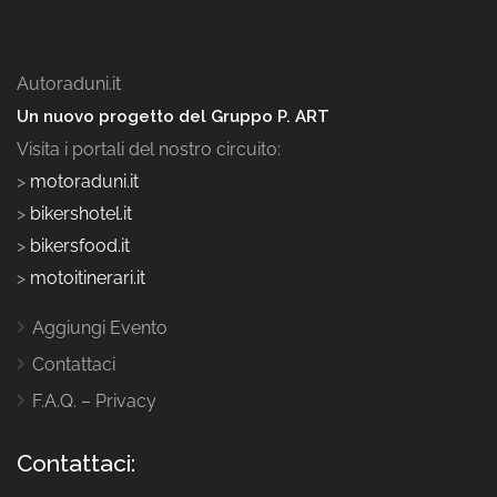
Autoraduni.it
Un nuovo progetto del Gruppo P. ART
Visita i portali del nostro circuito:
>
motoraduni.it
>
bikershotel.it
>
bikersfood.it
>
motoitinerari.it
Aggiungi Evento
Contattaci
F.A.Q. – Privacy
Contattaci: