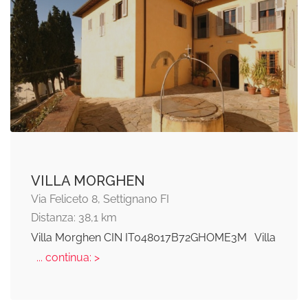
VILLA MORGHEN
Via Feliceto 8, Settignano FI
Distanza: 38,1 km
Villa Morghen CIN IT048017B72GHOME3M Villa
... continua: >