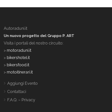
Autoraduni.it
Un nuovo progetto del Gruppo P. ART
Visita i portali del nostro circuito:
>
motoraduni.it
>
bikershotel.it
>
bikersfood.it
>
motoitinerari.it
Aggiungi Evento
Contattaci
F.A.Q. – Privacy