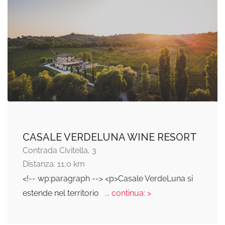
CASALE VERDELUNA WINE RESORT
Contrada Civitella, 3
Distanza: 11,0 km
<!-- wp:paragraph --> <p>Casale VerdeLuna si
estende nel territorio
... continua: >