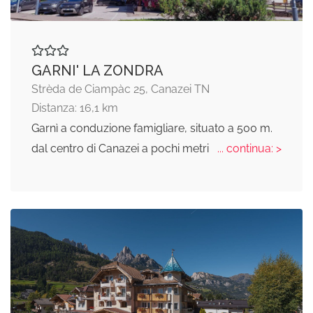
GARNI' LA ZONDRA
Strèda de Ciampàc 25, Canazei TN
Distanza: 16,1 km
Garnì a conduzione famigliare, situato a 500 m.
dal centro di Canazei a pochi metri
... continua: >