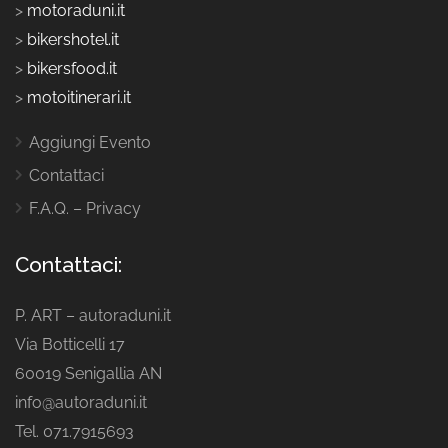
>
motoraduni.it
>
bikershotel.it
>
bikersfood.it
>
motoitinerari.it
Aggiungi Evento
Contattaci
F.A.Q. – Privacy
Contattaci:
P. ART – autoraduni.it
Via Botticelli 17
60019 Senigallia AN
info@autoraduni.it
Tel. 071.7915693