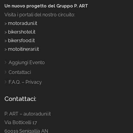
Un nuovo progetto del Gruppo P. ART
Visita i portali del nostro circuito:
>
motoraduni.it
>
bikershotel.it
>
bikersfood.it
>
motoitinerari.it
Aggiungi Evento
Contattaci
F.A.Q. – Privacy
Contattaci:
P. ART – autoraduni.it
Via Botticelli 17
60019 Senigallia AN