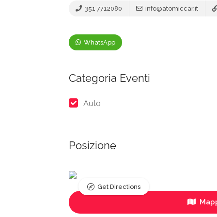
351 7712080
info@atomiccar.it
WhatsApp
Categoria Eventi
Auto
Posizione
Get Directions
Mapp