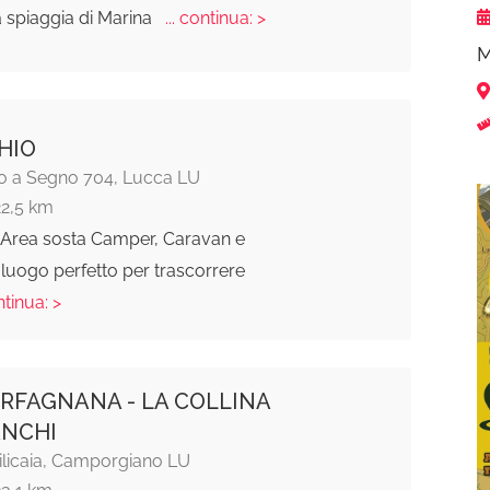
a spiaggia di Marina
... continua: >
M
CHIO
ro a Segno 704, Lucca LU
22,5 km
, Area sosta Camper, Caravan e
l luogo perfetto per trascorrere
ntinua: >
RFAGNANA - LA COLLINA
ANCHI
ilicaia, Camporgiano LU
23,1 km