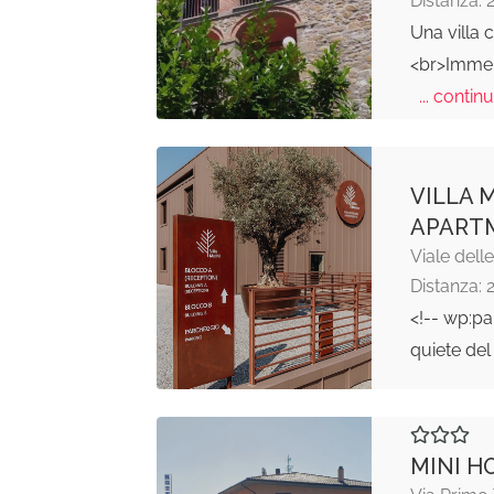
Una villa 
<br>Immer
... continu
VILLA 
APART
Viale dell
Distanza: 
<!-- wp:p
quiete del
MINI H