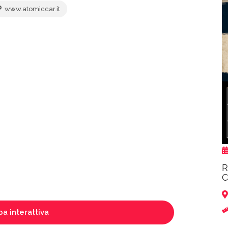
www.atomiccar.it
R
C
a interattiva