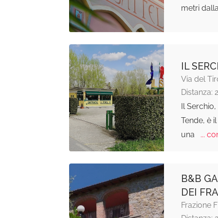
metri dall
IL SER
Via del Ti
Distanza: 
Il Serchio
Tende, è i
una
... co
B&B GA
DEI FR
Frazione F
Distanza: 