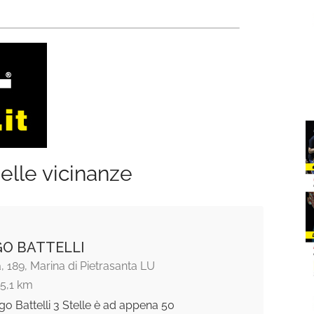
elle vicinanze
O BATTELLI
a, 189, Marina di Pietrasanta LU
15,1 km
go Battelli 3 Stelle è ad appena 50