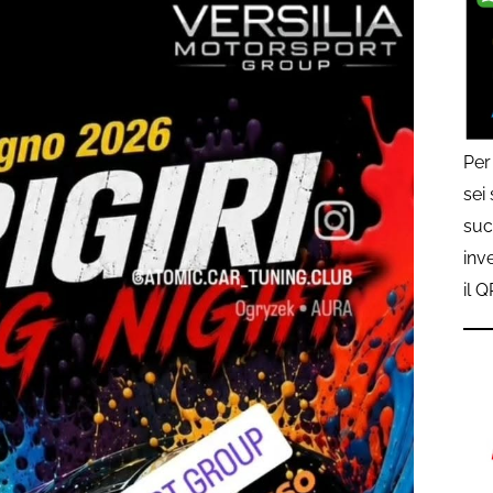
Per
sei
suc
inv
il 