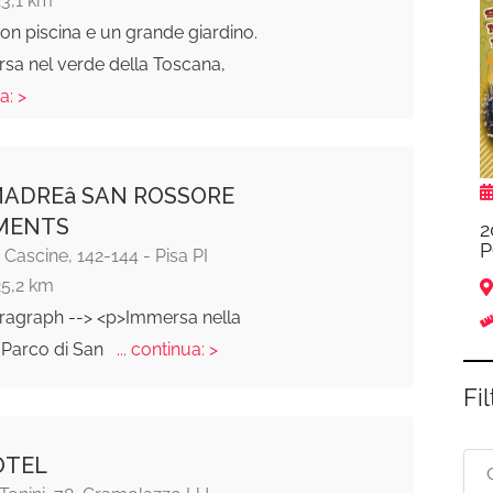
con piscina e un grande giardino.
sa nel verde della Toscana,
a: >
MADREâ SAN ROSSORE
MENTS
2
P
e Cascine, 142-144 - Pisa PI
25,2 km
aragraph --> <p>Immersa nella
 Parco di San
... continua: >
Fil
OTEL