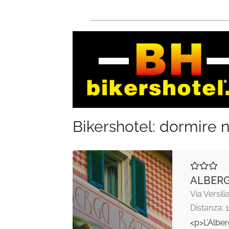
Bikershotel: dormire n
ALBERG
Via Versili
Distanza: 
<p>L’Alber