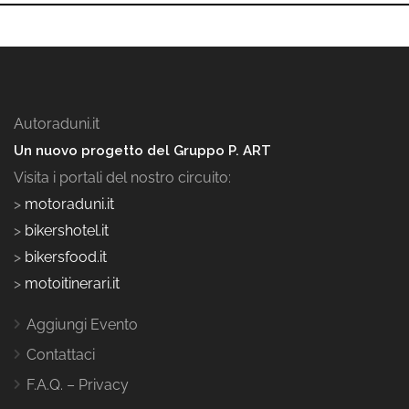
Autoraduni.it
Un nuovo progetto del Gruppo P. ART
Visita i portali del nostro circuito:
>
motoraduni.it
>
bikershotel.it
>
bikersfood.it
>
motoitinerari.it
Aggiungi Evento
Contattaci
F.A.Q. – Privacy