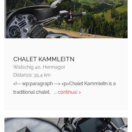
CHALET KAMMLEITN
Watschig 40, Hermagor
Distanza: 35,4 km
<!-- wp:paragraph --> <p>Chalet Kammleitn is a
traditional chalet,
... continua: >