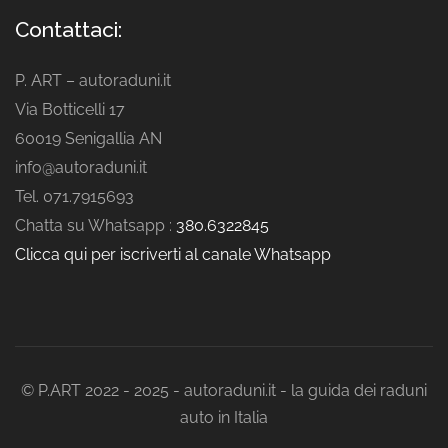
Contattaci:
P. ART – autoraduni.it
Via Botticelli 17
60019 Senigallia AN
info@autoraduni.it
Tel. 071.7915693
Chatta su Whatsapp :
380.6322845
Clicca qui per iscriverti al canale Whatsapp
© P.ART 2022 - 2025 - autoraduni.it - la guida dei raduni
auto in Italia