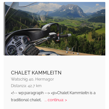
CHALET KAMMLEITN
Watschig 40, Hermagor
Distanza: 42,7 km
<!-- wp:paragraph --> <p>Chalet Kammleitn is a
traditional chalet,
... continua: >