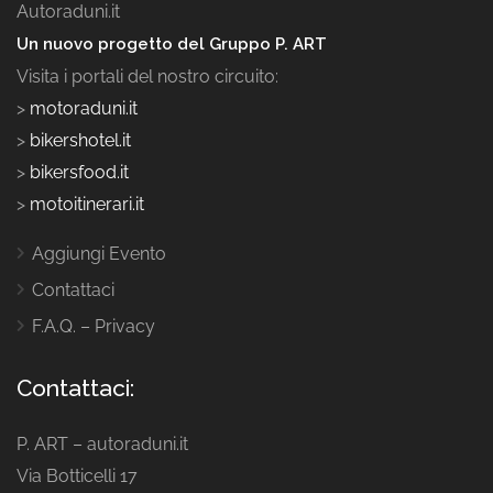
Autoraduni.it
Un nuovo progetto del Gruppo P. ART
Visita i portali del nostro circuito:
>
motoraduni.it
>
bikershotel.it
>
bikersfood.it
>
motoitinerari.it
Aggiungi Evento
Contattaci
F.A.Q. – Privacy
Contattaci:
P. ART – autoraduni.it
Via Botticelli 17