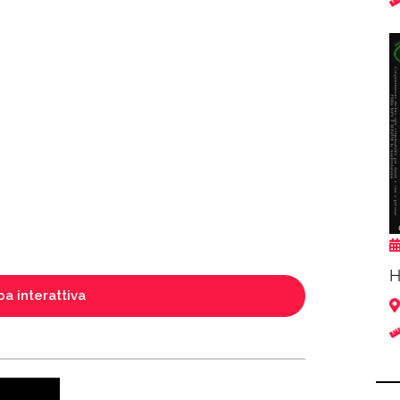
H
a interattiva