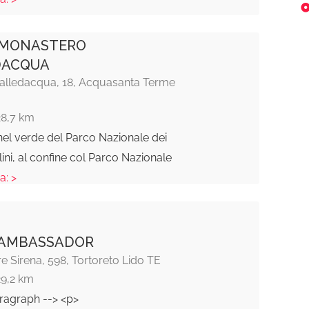
 MONASTERO
DACQUA
Valledacqua, 18, Acquasanta Terme
28,7 km
el verde del Parco Nazionale dei
lini, al confine col Parco Nazionale
a: >
 AMBASSADOR
 Sirena, 598, Tortoreto Lido TE
29,2 km
ragraph --> <p>