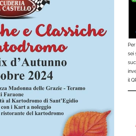
Per
sei
suc
inv
il 