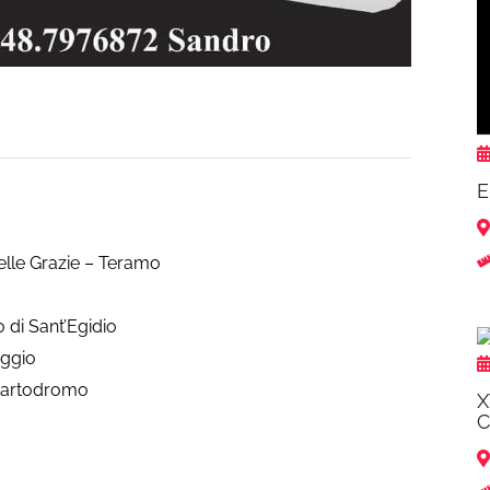
E
lle Grazie – Teramo
 di Sant’Egidio
eggio
 kartodromo
X
C