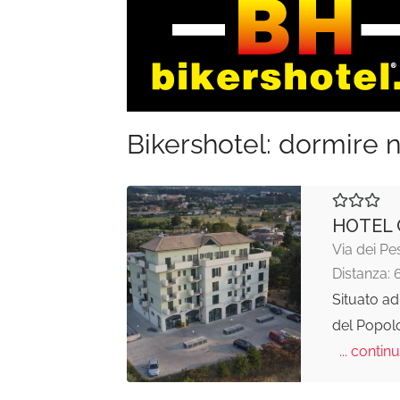
Bikershotel: dormire n
HOTEL 
Via dei Pe
Distanza: 
Situato ad
del Popolo
... continu