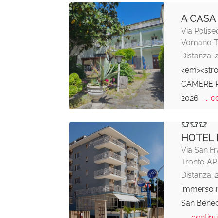
A CASA
Via Polise
Vomano 
Distanza: 
<em><str
CAMERE P
2026
... c
HOTEL 
Via San Fr
Tronto AP
Distanza: 
Immerso ne
San Benede
... continu