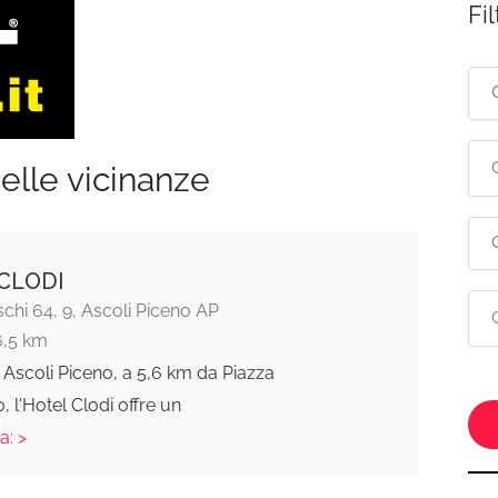
Fil
elle vicinanze
CLODI
schi 64, 9, Ascoli Piceno AP
6,5 km
 Ascoli Piceno, a 5,6 km da Piazza
, l'Hotel Clodi offre un
a: >