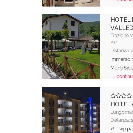
HOTEL
VALLE
Frazione 
AP
Distanza: 
Immerso n
Monti Sibil
... continu
HOTEL
Lungomare
Distanza: 
<!-- wp:pa