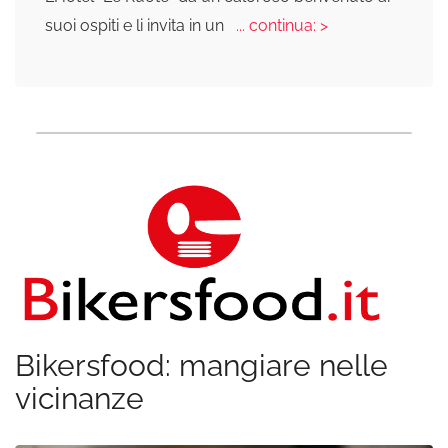
suoi ospiti e li invita in un
... continua: >
Bikersfood: mangiare nelle
vicinanze