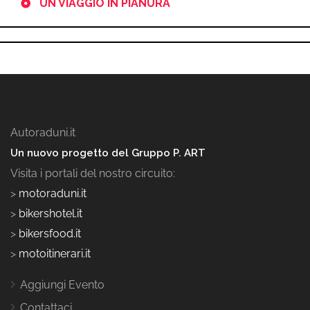
UN VIAGGIO IN PIANURA
Autoraduni.it
Un nuovo progetto del Gruppo P. ART
Visita i portali del nostro circuito:
>
motoraduni.it
>
bikershotel.it
>
bikersfood.it
>
motoitinerari.it
Aggiungi Evento
Contattaci