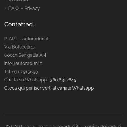
F.A.Q. – Privacy
Contattaci:
P. ART – autoraduni.it
Via Botticelli 17
60019 Senigallia AN
info@autoraduni.it
Tel. 071.7915693
Chatta su Whatsapp :
380.6322845
Clicca qui per iscriverti al canale Whatsapp
© P.ART 2022 - 2025 - autoraduni.it - la guida dei raduni