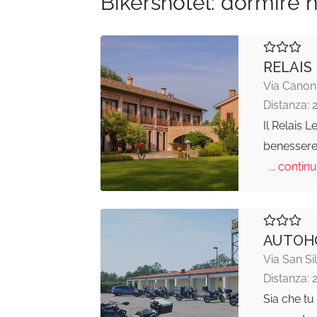
Bikershotel: dormire n
RELAIS
Via Canoni
Distanza: 
Il Relais 
benessere 
... continu
AUTOHO
Via San Si
Distanza: 
Sia che tu