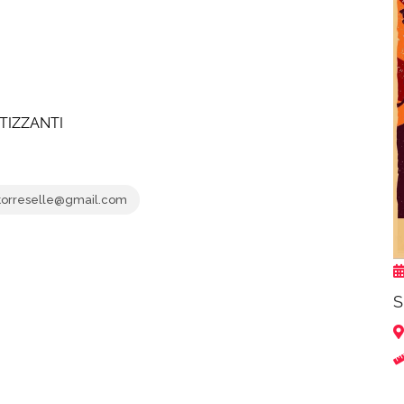
ATIZZANTI
torreselle@gmail.com
S