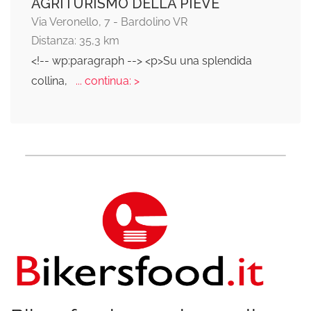
AGRITURISMO DELLA PIEVE
Via Veronello, 7 - Bardolino VR
Distanza: 35,3 km
<!-- wp:paragraph --> <p>Su una splendida
collina,
... continua: >