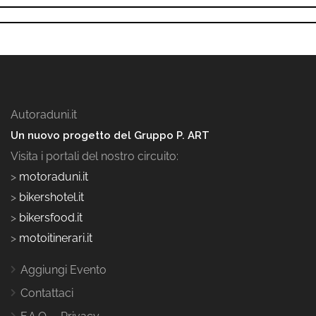
Autoraduni.it
Un nuovo progetto del Gruppo P. ART
Visita i portali del nostro circuito:
>
motoraduni.it
>
bikershotel.it
>
bikersfood.it
>
motoitinerari.it
Aggiungi Evento
Contattaci