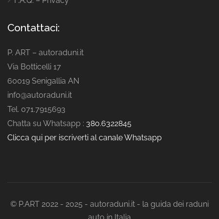
F.A.Q. – Privacy
Contattaci:
P. ART – autoraduni.it
Via Botticelli 17
60019 Senigallia AN
info@autoraduni.it
Tel. 071.7915693
Chatta su Whatsapp :
380.6322845
Clicca qui per iscriverti al canale Whatsapp
© P.ART 2022 - 2025 - autoraduni.it - la guida dei raduni
auto in Italia