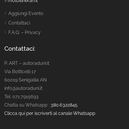
>
motoitinerari.it
Aggiungi Evento
Contattaci
F.A.Q. – Privacy
Contattaci:
P. ART – autoraduni.it
Via Botticelli 17
60019 Senigallia AN
info@autoraduni.it
Tel. 071.7915693
Chatta su Whatsapp :
380.6322845
Clicca qui per iscriverti al canale Whatsapp