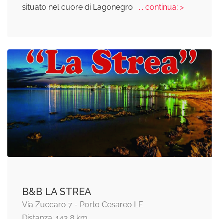
situato nel cuore di Lagonegro
... continua: >
B&B LA STREA
Via Zuccaro 7 - Porto Cesareo LE
Distanza: 143,8 km