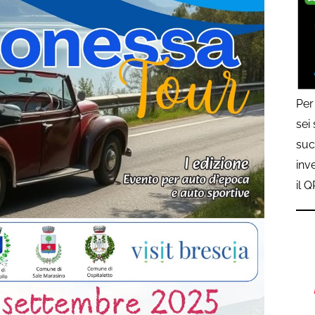
Per
sei
suc
inv
il 