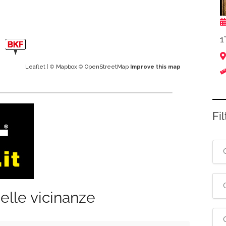
1
Leaflet
| ©
Mapbox
©
OpenStreetMap
Improve this map
Fil
elle vicinanze