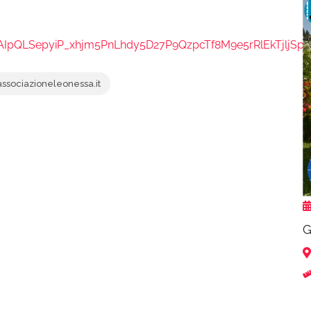
FAIpQLSepyiP_xhjm5PnLhdy5D27P9QzpcTf8M9e5rRlEkTjljSp
sociazioneleonessa.it
G