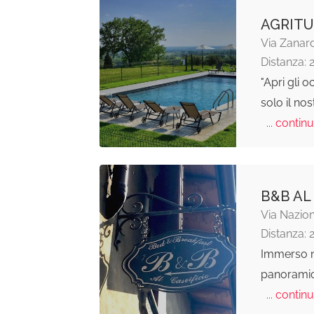
AGRITU
Via Zanard
Distanza: 
"Apri gli 
solo il no
... continu
B&B AL
Via Nazio
Distanza: 
Immerso n
panoramic
... continu