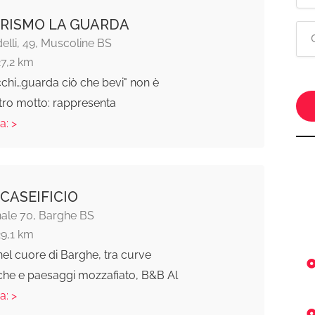
RISMO LA GUARDA
elli, 49, Muscoline BS
27,2 km
occhi…guarda ciò che bevi" non è
stro motto: rappresenta
a: >
 CASEIFICIO
nale 70, Barghe BS
29,1 km
el cuore di Barghe, tra curve
he e paesaggi mozzafiato, B&B Al
a: >