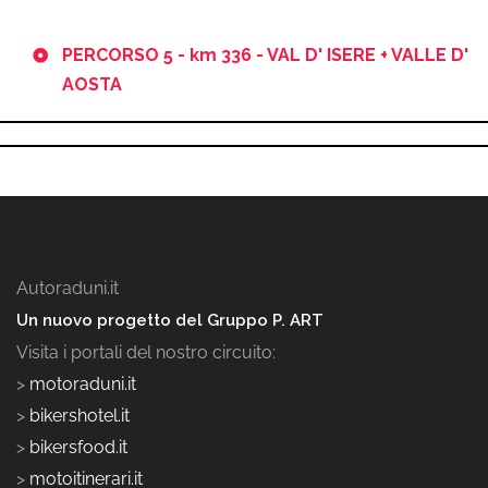
PERCORSO 5 - km 336 - VAL D' ISERE + VALLE D'
AOSTA
Autoraduni.it
Un nuovo progetto del Gruppo P. ART
Visita i portali del nostro circuito:
>
motoraduni.it
>
bikershotel.it
>
bikersfood.it
>
motoitinerari.it