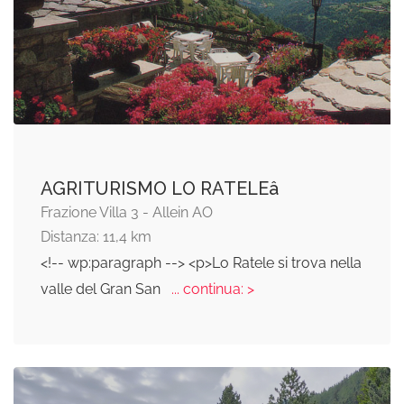
AGRITURISMO LO RATELEâ
Frazione Villa 3 - Allein AO
Distanza: 11,4 km
<!-- wp:paragraph --> <p>Lo Ratele si trova nella
valle del Gran San
... continua: >