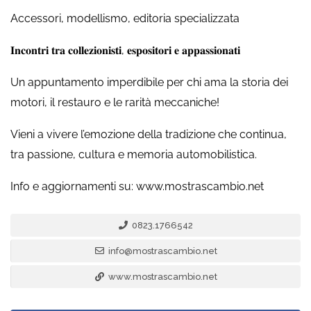
Accessori, modellismo, editoria specializzata
𝐈𝐧𝐜𝐨𝐧𝐭𝐫𝐢 𝐭𝐫𝐚 𝐜𝐨𝐥𝐥𝐞𝐳𝐢𝐨𝐧𝐢𝐬𝐭𝐢, 𝐞𝐬𝐩𝐨𝐬𝐢𝐭𝐨𝐫𝐢 𝐞 𝐚𝐩𝐩𝐚𝐬𝐬𝐢𝐨𝐧𝐚𝐭𝐢
Un appuntamento imperdibile per chi ama la storia dei
motori, il restauro e le rarità meccaniche!
Vieni a vivere l’emozione della tradizione che continua,
tra passione, cultura e memoria automobilistica.
Info e aggiornamenti su: www.mostrascambio.net
0823.1766542
info@mostrascambio.net
www.mostrascambio.net