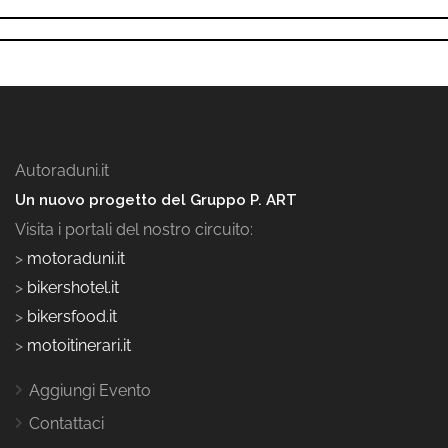
Autoraduni.it
Un nuovo progetto del Gruppo P. ART
Visita i portali del nostro circuito:
>
motoraduni.it
>
bikershotel.it
>
bikersfood.it
>
motoitinerari.it
Aggiungi Evento
Contattaci