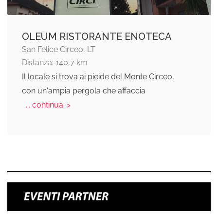
OLEUM RISTORANTE ENOTECA
San Felice Circeo, LT
Distanza: 140,7 km
Il locale si trova ai pieide del Monte Circeo,
con un'ampia pergola che affaccia
... continua: >