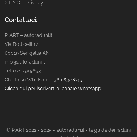
F.A.Q. – Privacy
Contattaci:
P. ART – autoraduni.it
Via Botticelli 17
60019 Senigallia AN
info@autoraduni.it
Tel. 071.7915693
Chatta su Whatsapp :
380.6322845
Clicca qui per iscriverti al canale Whatsapp
© P.ART 2022 - 2025 - autoraduni.it - la guida dei raduni