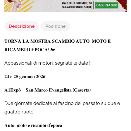
Descrizione
Posizione
𝐓𝐎𝐑𝐍𝐀 𝐋𝐀 𝐌𝐎𝐒𝐓𝐑𝐀 𝐒𝐂𝐀𝐌𝐁𝐈𝐎 𝐀𝐔𝐓𝐎, 𝐌𝐎𝐓𝐎 𝐄
𝐑𝐈𝐂𝐀𝐌𝐁𝐈 𝐃’𝐄𝐏𝐎𝐂𝐀! 🏍️
Appassionati di motori, segnate le date !
𝟐𝟒 𝐞 𝟐𝟓 𝐠𝐞𝐧𝐧𝐚𝐢𝐨 𝟐𝟎𝟐𝟔
𝐀𝟏𝐄𝐱𝐩𝐨̀ – 𝐒𝐚𝐧 𝐌𝐚𝐫𝐜𝐨 𝐄𝐯𝐚𝐧𝐠𝐞𝐥𝐢𝐬𝐭𝐚 (𝐂𝐚𝐬𝐞𝐫𝐭𝐚)
Due giornate dedicate al fascino del passato su due e
quattro ruote:
𝐀𝐮𝐭𝐨, 𝐦𝐨𝐭𝐨 𝐞 𝐫𝐢𝐜𝐚𝐦𝐛𝐢 𝐝’𝐞𝐩𝐨𝐜𝐚