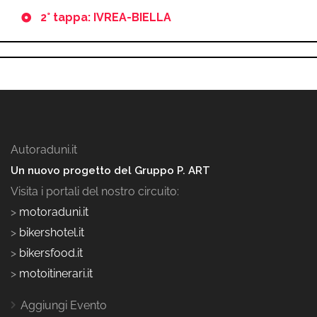
2° tappa: IVREA-BIELLA
Autoraduni.it
Un nuovo progetto del Gruppo P. ART
Visita i portali del nostro circuito:
>
motoraduni.it
>
bikershotel.it
>
bikersfood.it
>
motoitinerari.it
Aggiungi Evento