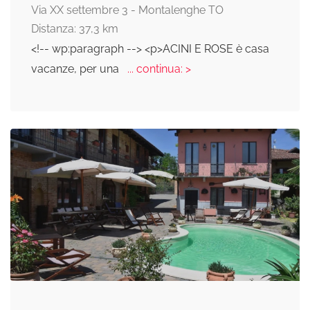
Via XX settembre 3 - Montalenghe TO
Distanza: 37,3 km
<!-- wp:paragraph --> <p>ACINI E ROSE è casa
vacanze, per una
... continua: >