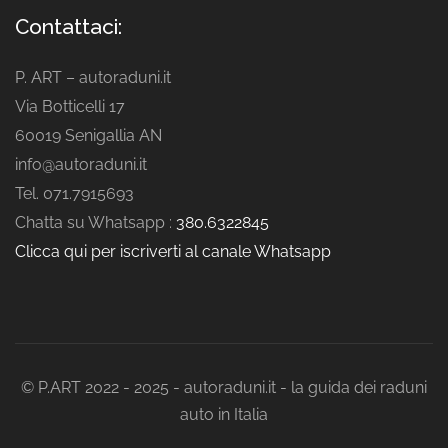
Contattaci:
P. ART – autoraduni.it
Via Botticelli 17
60019 Senigallia AN
info@autoraduni.it
Tel. 071.7915693
Chatta su Whatsapp :
380.6322845
Clicca qui per iscriverti al canale Whatsapp
© P.ART 2022 - 2025 - autoraduni.it - la guida dei raduni
auto in Italia