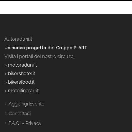
Autoraduni.it
Un nuovo progetto del Gruppo P. ART
Visita i portali del nostro circuito:
>
motoraduni.it
>
bikershotel.it
>
bikersfood.it
>
motoitinerari.it
Aggiungi Evento
Contattaci
F.A.Q. – Privacy