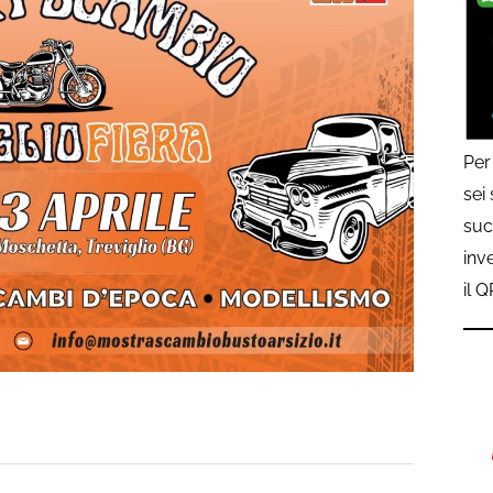
Per
sei
suc
inv
il 