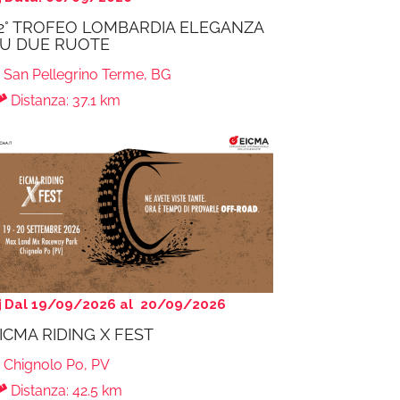
2° TROFEO LOMBARDIA ELEGANZA
U DUE RUOTE
San Pellegrino Terme, BG
Distanza: 37.1 km
Dal 19/09/2026 al 20/09/2026
ICMA RIDING X FEST
Chignolo Po, PV
Distanza: 42.5 km