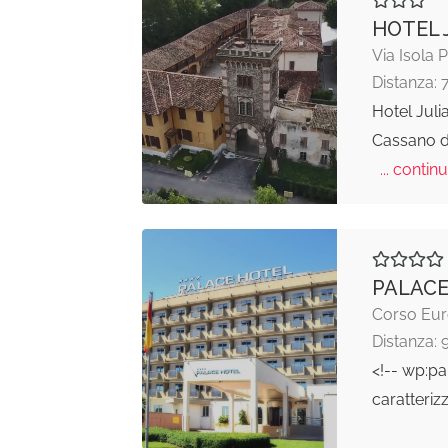
HOTEL 
Via Isola 
Distanza: 
Hotel Juli
Cassano d
... continu
PALACE
Corso Euro
Distanza: 
<!-- wp:pa
caratteriz