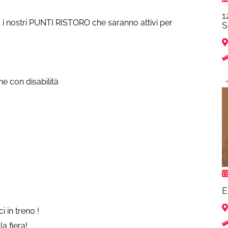
1
no i nostri PUNTI RISTORO che saranno attivi per
S
ne con disabilità
E
i in treno !
la fiera!