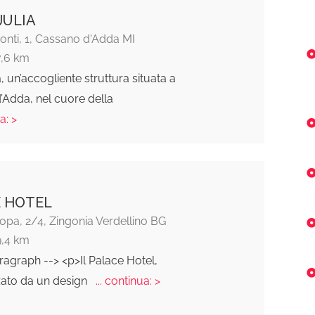
JULIA
Ponti, 1, Cassano d'Adda MI
7,6 km
a, un’accogliente struttura situata a
’Adda, nel cuore della
a: >
 HOTEL
pa, 2/4, Zingonia Verdellino BG
9,4 km
ragraph --> <p>Il Palace Hotel,
zato da un design
... continua: >