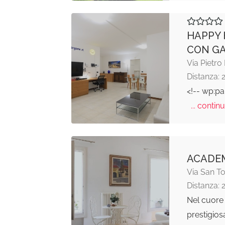
HAPPY 
CON G
Via Pietro
Distanza: 
<!-- wp:pa
... continu
ACADEM
Via San 
Distanza: 
Nel cuore 
prestigios