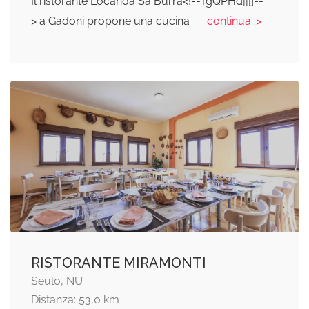
Il ristorante Locanda Sa Burra<!--TgQPHd||[]--
> a Gadoni propone una cucina
... continua: >
RISTORANTE MIRAMONTI
Seulo, NU
Distanza: 53,0 km