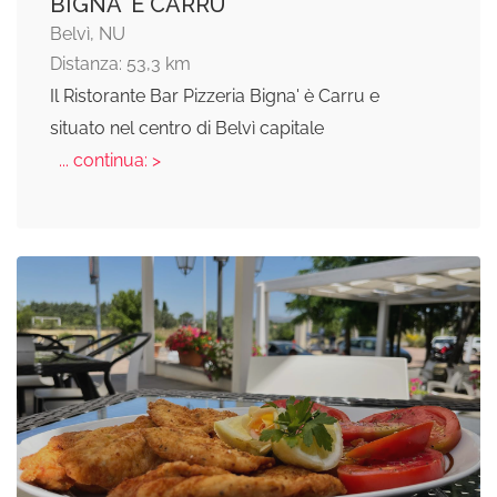
BIGNA' E CARRU
Belvì, NU
Distanza: 53,3 km
Il Ristorante Bar Pizzeria Bigna' è Carru e
situato nel centro di Belvì capitale
... continua: >