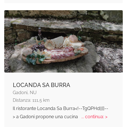
LOCANDA SA BURRA
Gadoni, NU
Distanza: 111,5 km
Il ristorante Locanda Sa Burra<!--TgQPHd||[]--
> a Gadoni propone una cucina
... continua: >