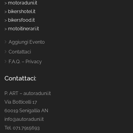
>
motoraduni.it
>
bikershotel.it
>
bikersfood.it
>
motoitinerari.it
Aggiungi Evento
Contattaci
F.A.Q. – Privacy
Contattaci:
P. ART – autoraduni.it
Via Botticelli 17
60019 Senigallia AN
info@autoraduni.it
Tel. 071.7915693