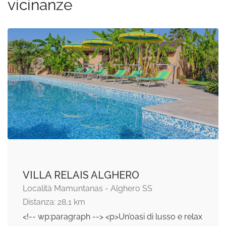
vicinanze
VILLA RELAIS ALGHERO
Località Mamuntanas - Alghero SS
Distanza: 28,1 km
<!-- wp:paragraph --> <p>Un’oasi di lusso e relax