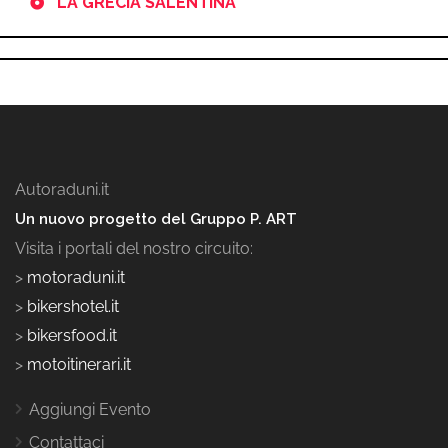
LA GRECIA SALENTINA
Autoraduni.it
Un nuovo progetto del Gruppo P. ART
Visita i portali del nostro circuito:
>
motoraduni.it
>
bikershotel.it
>
bikersfood.it
>
motoitinerari.it
Aggiungi Evento
Contattaci