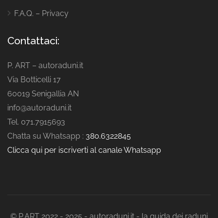
F.A.Q. – Privacy
Contattaci:
P. ART – autoraduni.it
Via Botticelli 17
60019 Senigallia AN
info@autoraduni.it
Tel. 071.7915693
Chatta su Whatsapp :
380.6322845
Clicca qui per iscriverti al canale Whatsapp
© P.ART 2022 - 2025 - autoraduni.it - la guida dei raduni