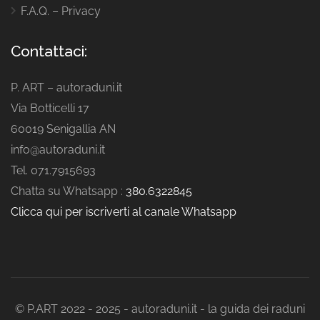
F.A.Q. – Privacy
Contattaci:
P. ART – autoraduni.it
Via Botticelli 17
60019 Senigallia AN
info@autoraduni.it
Tel. 071.7915693
Chatta su Whatsapp :
380.6322845
Clicca qui per iscriverti al canale Whatsapp
© P.ART 2022 - 2025 - autoraduni.it - la guida dei raduni