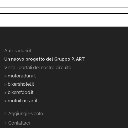
Autoraduni.it
Un nuovo progetto del Gruppo P. ART
Visita i portali del nostro circuito:
>
motoraduni.it
>
bikershotel.it
>
bikersfood.it
>
motoitinerari.it
Aggiungi Evento
Contattaci