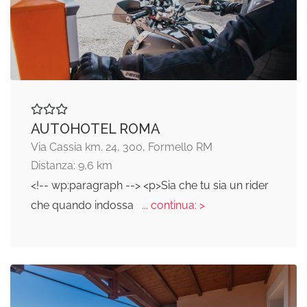
AUTOHOTEL ROMA
Via Cassia km. 24, 300, Formello RM
Distanza: 9,6 km
<!-- wp:paragraph --> <p>Sia che tu sia un rider
che quando indossa
... continua: >