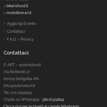
>
bikersfood.it
>
motoitinerari.it
Aggiungi Evento
Contattaci
F.A.Q. – Privacy
Contattaci:
P. ART – autoraduni.it
Via Botticelli 17
60019 Senigallia AN
info@autoraduni.it
Tel. 071.7915693
Chatta su Whatsapp :
380.6322845
Clicca qui per iscriverti al canale Whatsapp