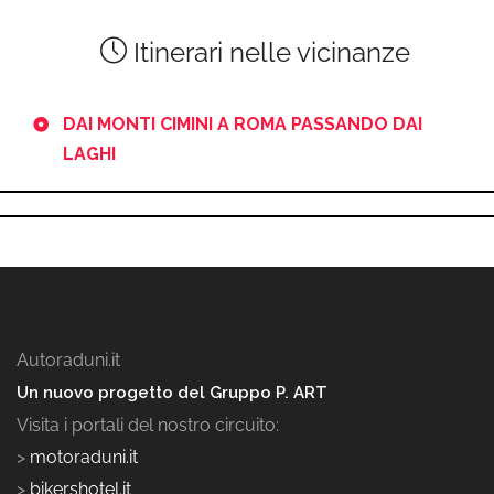
Itinerari nelle vicinanze
DAI MONTI CIMINI A ROMA PASSANDO DAI
LAGHI
Autoraduni.it
Un nuovo progetto del Gruppo P. ART
Visita i portali del nostro circuito:
>
motoraduni.it
>
bikershotel.it