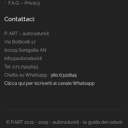
F.A.Q. – Privacy
Contattaci:
P. ART – autoraduni.it
Via Botticelli 17
60019 Senigallia AN
info@autoraduni.it
Tel. 071.7915693
Chatta su Whatsapp :
380.6322845
Clicca qui per iscriverti al canale Whatsapp
© P.ART 2022 - 2025 - autoraduni.it - la guida dei raduni