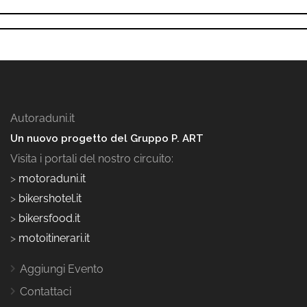
Autoraduni.it
Un nuovo progetto del Gruppo P. ART
Visita i portali del nostro circuito:
>
motoraduni.it
>
bikershotel.it
>
bikersfood.it
>
motoitinerari.it
Aggiungi Evento
Contattaci