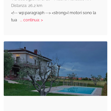
Distanza: 26,2 km
<!-- wp:paragraph --> <strong>I motori sono la
tua
... continua: >