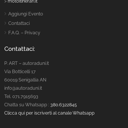
>
motoitinerari.it
Aggiungi Evento
Contattaci
F.A.Q. – Privacy
Contattaci:
P. ART – autoraduni.it
Via Botticelli 17
60019 Senigallia AN
info@autoraduni.it
Tel. 071.7915693
Chatta su Whatsapp :
380.6322845
Clicca qui per iscriverti al canale Whatsapp