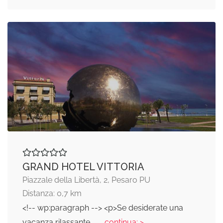
GRAND HOTEL VITTORIA
Piazzale della Libertà, 2, Pesaro PU
Distanza: 0,7 km
<!-- wp:paragraph --> <p>Se desiderate una
vacanza rilassante,
... continua: >