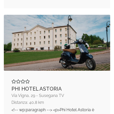
PHI HOTEL ASTORIA
Via Vigna, 29 - Susegana TV
Distanza: 40,8 km
<!-- wp:paragraph --> <p>Phi Hotel Astoria è