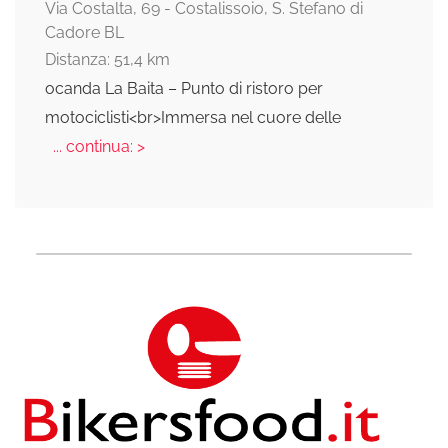
Via Costalta, 69 - Costalissoio, S. Stefano di
Cadore BL
Distanza: 51,4 km
ocanda La Baita – Punto di ristoro per
motociclisti<br>Immersa nel cuore delle
... continua: >