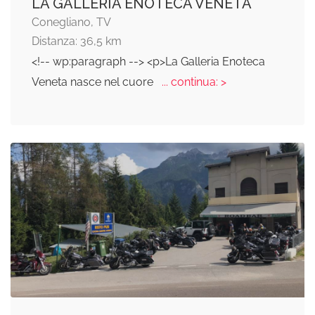
LA GALLERIA ENOTECA VENETA
Conegliano, TV
Distanza: 36,5 km
<!-- wp:paragraph --> <p>La Galleria Enoteca
Veneta nasce nel cuore
... continua: >