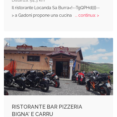
Distanza: 54,3 km
Il ristorante Locanda Sa Burra<!--TgQPHd||[]--
> a Gadoni propone una cucina
... continua: >
RISTORANTE BAR PIZZERIA
BIGNA' E CARRU