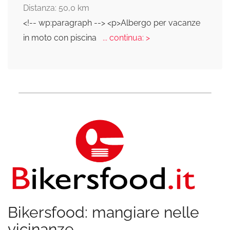
Distanza: 50,0 km
<!-- wp:paragraph --> <p>Albergo per vacanze
in moto con piscina
... continua: >
Bikersfood: mangiare nelle
vicinanze