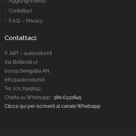
Aggiungi Evento
Contattaci
F.A.Q. – Privacy
Contattaci:
P. ART – autoraduni.it
Via Botticelli 17
60019 Senigallia AN
info@autoraduni.it
Tel. 071.7915693
Chatta su Whatsapp :
380.6322845
Clicca qui per iscriverti al canale Whatsapp