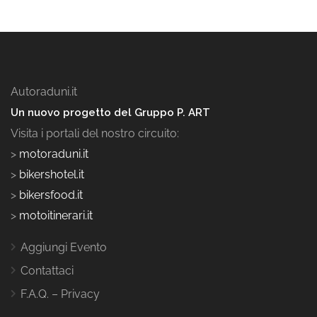
Autoraduni.it
Un nuovo progetto del Gruppo P. ART
Visita i portali del nostro circuito:
>
motoraduni.it
>
bikershotel.it
>
bikersfood.it
>
motoitinerari.it
Aggiungi Evento
Contattaci
F.A.Q. – Privacy