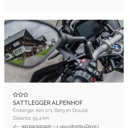
SATTLEGGER ALPENHOF
Emberger Alm 2/1, Berg im Drautal
Distanza: 55,4 km
<!-- wp:paragraph --> <p><strong>Dove i