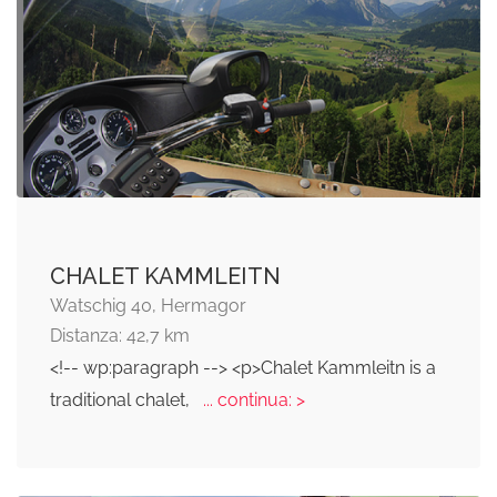
CHALET KAMMLEITN
Watschig 40, Hermagor
Distanza: 42,7 km
<!-- wp:paragraph --> <p>Chalet Kammleitn is a
traditional chalet,
... continua: >