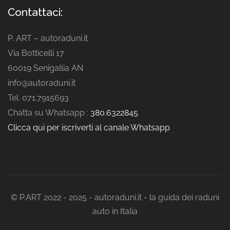
Contattaci:
P. ART – autoraduni.it
Via Botticelli 17
60019 Senigallia AN
info@autoraduni.it
Tel. 071.7915693
Chatta su Whatsapp :
380.6322845
Clicca qui per iscriverti al canale Whatsapp
© P.ART 2022 - 2025 - autoraduni.it - la guida dei raduni
auto in Italia