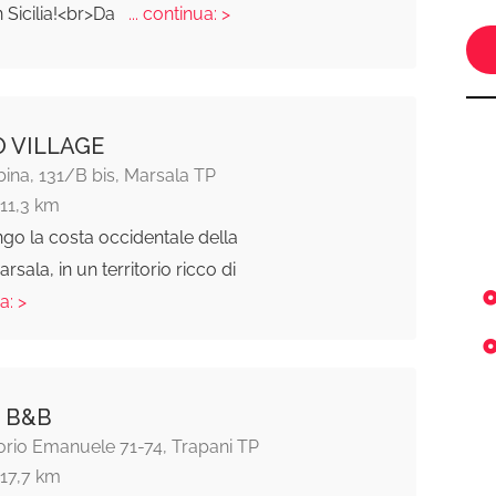
n Sicilia!<br>Da
... continua: >
O VILLAGE
ina, 131/B bis, Marsala TP
111,3 km
ngo la costa occidentale della
Marsala, in un territorio ricco di
a: >
I B&B
orio Emanuele 71-74, Trapani TP
117,7 km