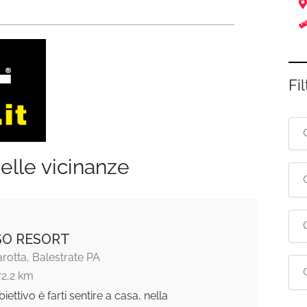
Fil
elle vicinanze
SO RESORT
arotta, Balestrate PA
72,2 km
biettivo è farti sentire a casa, nella