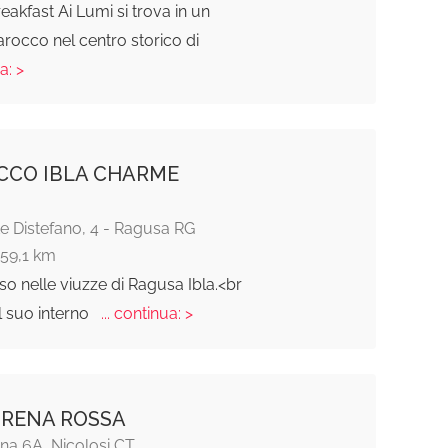
reakfast Ai Lumi si trova in un
rocco nel centro storico di
a: >
OCCO IBLA CHARME
e Distefano, 4 - Ragusa RG
159,1 km
 nelle viuzze di Ragusa Ibla.<br
l suo interno
... continua: >
 RENA ROSSA
na 6A, Nicolosi CT