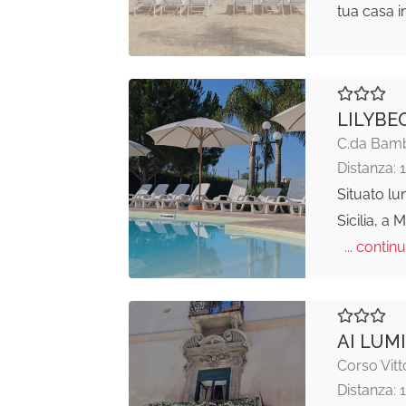
tua casa i
LILYBE
C.da Bamb
Distanza: 
Situato lu
Sicilia, a 
... continu
AI LUM
Corso Vitt
Distanza: 