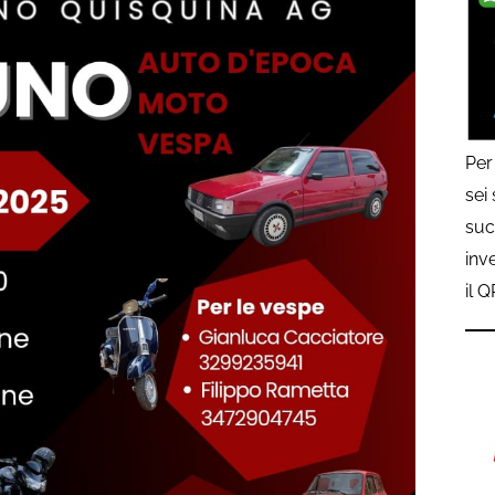
Per
sei
suc
inv
il 