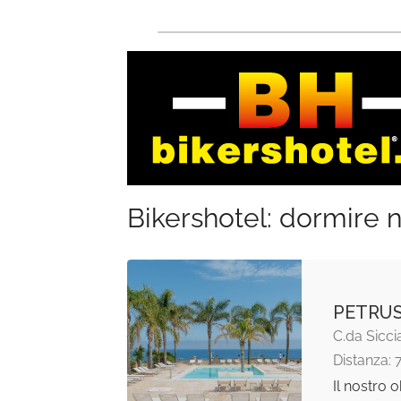
Bikershotel: dormire n
PETRU
C.da Sicci
Distanza: 
Il nostro o