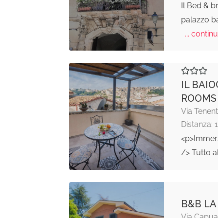
Il Bed & b
palazzo ba
... continu
IL BAI
ROOMS
Via Tenent
Distanza: 
<p>Immerso
/> Tutto a
B&B LA
Via Capua