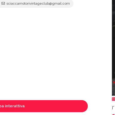
sciaccamotorivintageclub@gmail.com
a interattiva
I