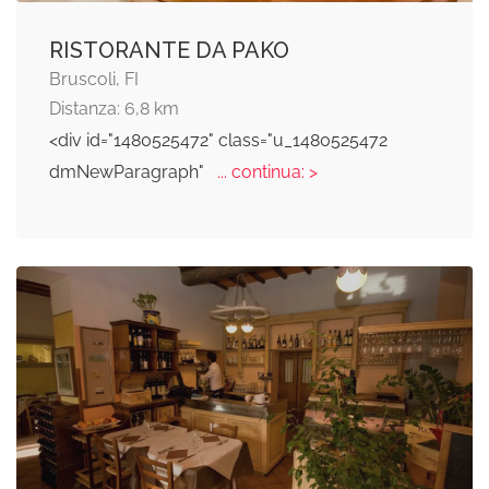
RISTORANTE DA PAKO
Bruscoli, FI
Distanza: 6,8 km
<div id="1480525472" class="u_1480525472
dmNewParagraph"
... continua: >