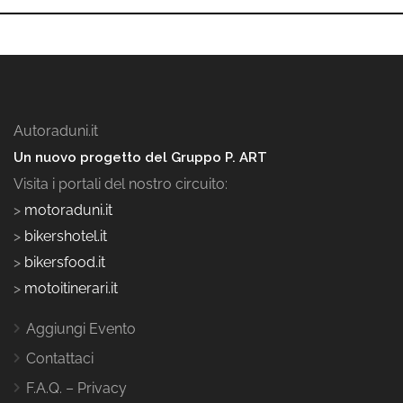
Autoraduni.it
Un nuovo progetto del Gruppo P. ART
Visita i portali del nostro circuito:
>
motoraduni.it
>
bikershotel.it
>
bikersfood.it
>
motoitinerari.it
Aggiungi Evento
Contattaci
F.A.Q. – Privacy