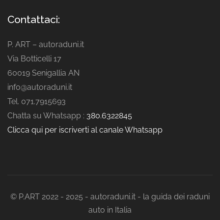
Contattaci:
P. ART – autoraduni.it
Via Botticelli 17
60019 Senigallia AN
info@autoraduni.it
Tel. 071.7915693
Chatta su Whatsapp :
380.6322845
Clicca qui per iscriverti al canale Whatsapp
© P.ART 2022 - 2025 - autoraduni.it - la guida dei raduni
auto in Italia