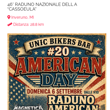
46° RADUNO NAZIONALE DELL A
“CASSOEULA”
Inveruno, MI
Distanza: 28.8 km