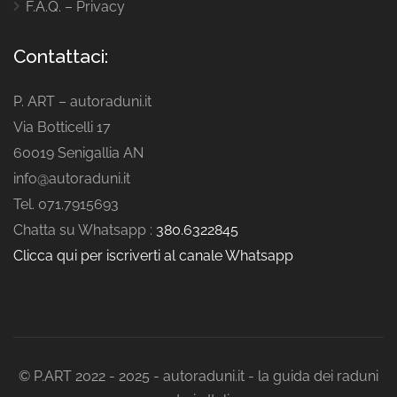
F.A.Q. – Privacy
Contattaci:
P. ART – autoraduni.it
Via Botticelli 17
60019 Senigallia AN
info@autoraduni.it
Tel. 071.7915693
Chatta su Whatsapp :
380.6322845
Clicca qui per iscriverti al canale Whatsapp
© P.ART 2022 - 2025 - autoraduni.it - la guida dei raduni