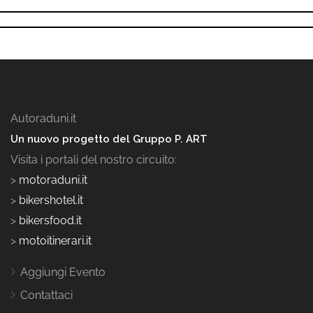
Autoraduni.it
Un nuovo progetto del Gruppo P. ART
Visita i portali del nostro circuito:
>
motoraduni.it
>
bikershotel.it
>
bikersfood.it
>
motoitinerari.it
Aggiungi Evento
Contattaci