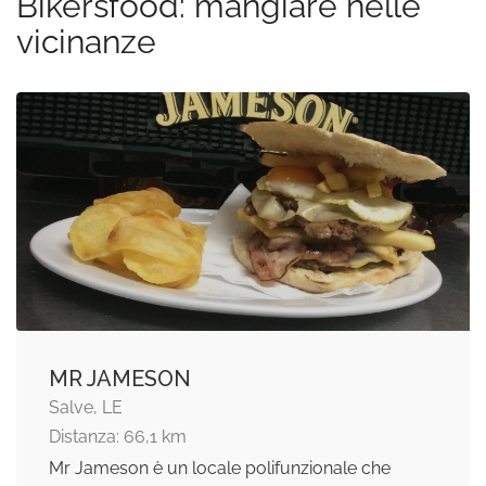
Bikersfood: mangiare nelle
vicinanze
MR JAMESON
Salve, LE
Distanza: 66,1 km
Mr Jameson è un locale polifunzionale che