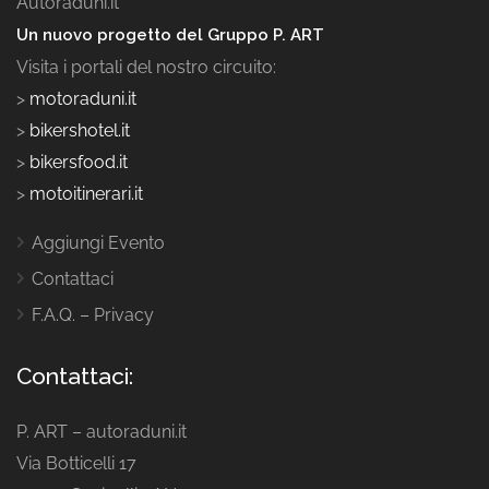
Autoraduni.it
Un nuovo progetto del Gruppo P. ART
Visita i portali del nostro circuito:
>
motoraduni.it
>
bikershotel.it
>
bikersfood.it
>
motoitinerari.it
Aggiungi Evento
Contattaci
F.A.Q. – Privacy
Contattaci:
P. ART – autoraduni.it
Via Botticelli 17