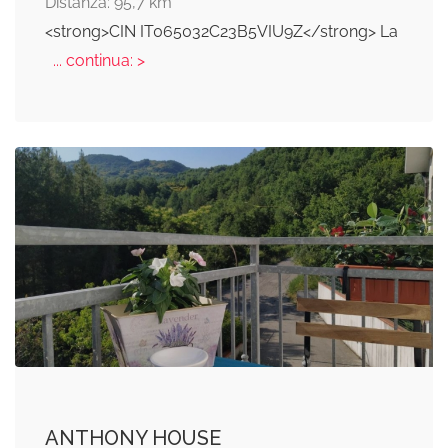
Distanza: 95,7 km
<strong>CIN IT065032C23B5VIU9Z</strong> La
... continua: >
ANTHONY HOUSE