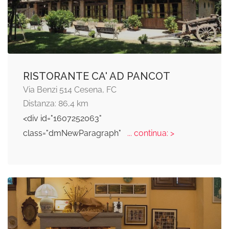
RISTORANTE CA' AD PANCOT
Via Benzi 514 Cesena, FC
Distanza: 86,4 km
<div id="1607252063"
class="dmNewParagraph"
... continua: >