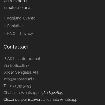
>
bikersfood.it
>
motoitinerari.it
Aggiungi Evento
Contattaci
F.A.Q. – Privacy
Contattaci:
P. ART – autoraduni.it
Via Botticelli 17
60019 Senigallia AN
info@autoraduni.it
Tel. 071.7915693
Chatta su Whatsapp :
380.6322845
Clicca qui per iscriverti al canale Whatsapp