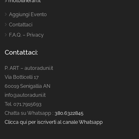
>
motoitinerari.it
Aggiungi Evento
Contattaci
F.A.Q. – Privacy
Contattaci:
P. ART – autoraduni.it
Via Botticelli 17
60019 Senigallia AN
info@autoraduni.it
Tel. 071.7915693
Chatta su Whatsapp :
380.6322845
Clicca qui per iscriverti al canale Whatsapp