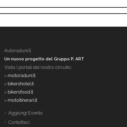
Autoraduni.it
Un nuovo progetto del Gruppo P. ART
Visita i portali del nostro circuito:
>
motoraduni.it
>
bikershotel.it
>
bikersfood.it
>
motoitinerari.it
Aggiungi Evento
Contattaci