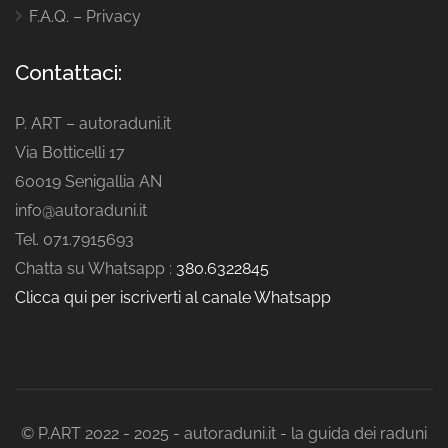
F.A.Q. – Privacy
Contattaci:
P. ART – autoraduni.it
Via Botticelli 17
60019 Senigallia AN
info@autoraduni.it
Tel. 071.7915693
Chatta su Whatsapp :
380.6322845
Clicca qui per iscriverti al canale Whatsapp
© P.ART 2022 - 2025 - autoraduni.it - la guida dei raduni