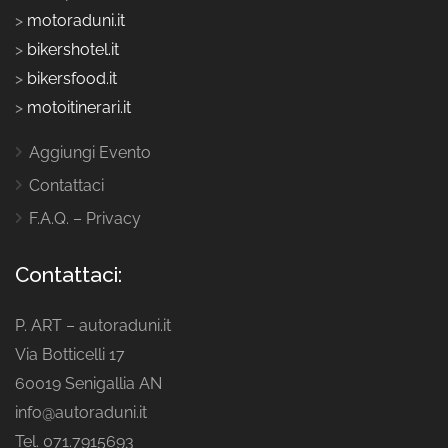
>
motoraduni.it
>
bikershotel.it
>
bikersfood.it
>
motoitinerari.it
Aggiungi Evento
Contattaci
F.A.Q. – Privacy
Contattaci:
P. ART – autoraduni.it
Via Botticelli 17
60019 Senigallia AN
info@autoraduni.it
Tel. 071.7915693