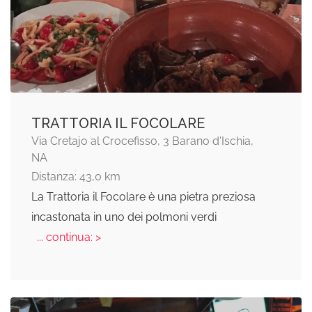
TRATTORIA IL FOCOLARE
Via Cretajo al Crocefisso, 3 Barano d'Ischia,
NA
Distanza: 43,0 km
La Trattoria il Focolare è una pietra preziosa
incastonata in uno dei polmoni verdi
... continua: >