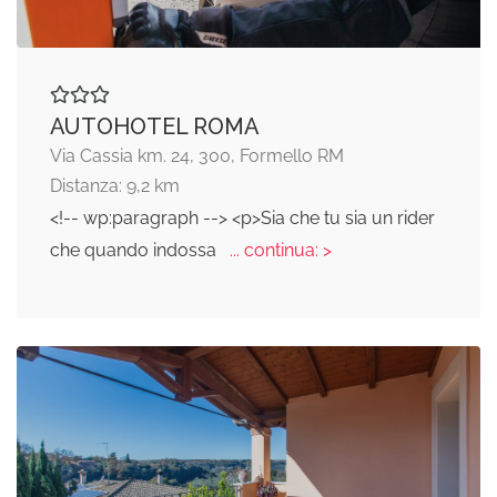
AUTOHOTEL ROMA
Via Cassia km. 24, 300, Formello RM
Distanza: 9,2 km
<!-- wp:paragraph --> <p>Sia che tu sia un rider
che quando indossa
... continua: >