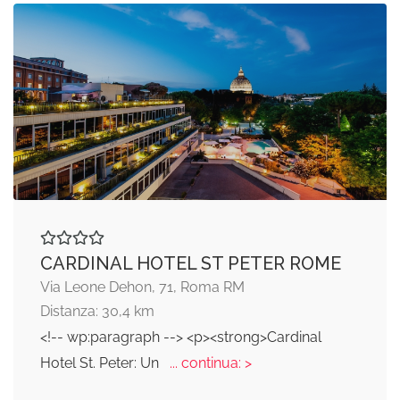
CARDINAL HOTEL ST PETER ROME
Via Leone Dehon, 71, Roma RM
Distanza: 30,4 km
<!-- wp:paragraph --> <p><strong>Cardinal
Hotel St. Peter: Un
... continua: >